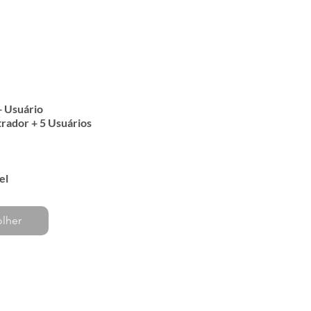
+ Usuário
rador + 5 Usuários
el
olher