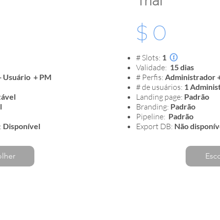
$ 0
# Slots:
1

Validade:
15 dias
+ Usuário
+ PM
# Perfis:
Administrador 
# de usuários:
1 Administ
zável
Landing page:
Padrão
l
Branding:
Padrão
Pipeline:
Padrão
:
Disponível
Export DB:
Não disponív
olher
Esc