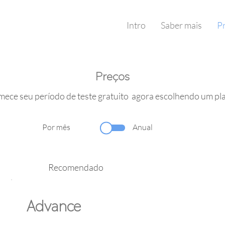
Intro
Saber mais
P
Preços
ece seu período de teste gratuito agora escolhendo um pl
Por mês
Anual
Recomendado
Advance