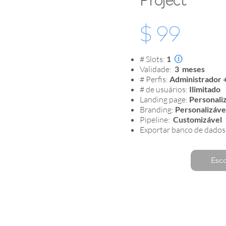
$ 99
# Slots:
1

Validade:
3
meses
# Perfis:
Administrador 
# de usuários:
Ilimitado
Landing page:
Personali
Branding:
Personalizáve
Pipeline:
Customizável
Exportar banco de dados
Esc