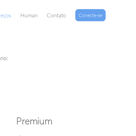
reços
Human
Contato
Conecte-se
ano:
Premium