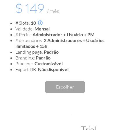
$ 149
/ mês
# Slots:
10

Validade:
Mensal
# Perfis:
Administrador + Usuário + PM
# de usuários:
2 Administradores + Usuários
ilimitados + 15h
Landing page:
Padrão
Branding:
Padrão
Pipeline:
Customizável
Export DB:
Não disponível
Escolher
Trial