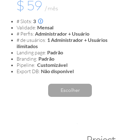
$ 59
/ mês
# Slots:
3

Validade:
Mensal
# Perfis:
Administrador + Usuário
# de usuários:
1 Administrador + Usuários
ilimitados
Landing page
:
Padrão
Branding:
Padrão
Pipeline:
Customizável
Export DB:
Não disponível
Escolher
Project