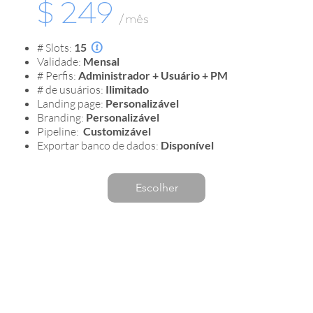
$ 249
/ mês
# Slots:
15

Validade:
Mensal
# Perfis:
Administrador + Usuário + PM
# de usuários:
Ilimitado
Landing page:
Personalizável
Branding:
Personalizável
Pipeline:
Customizável
Exportar banco de dados:
Disponível
Escolher