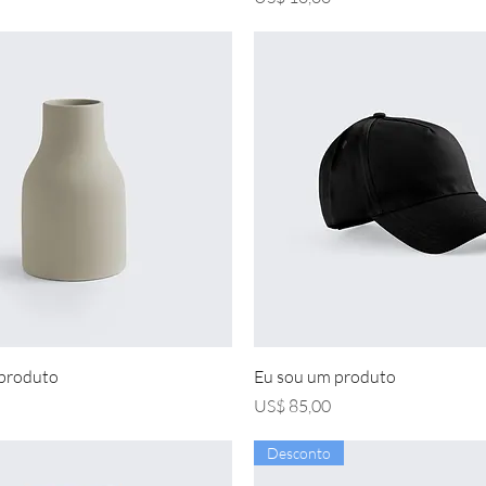
Visualização rápida
Visualização rápida
 produto
Eu sou um produto
Preço
US$ 85,00
Desconto