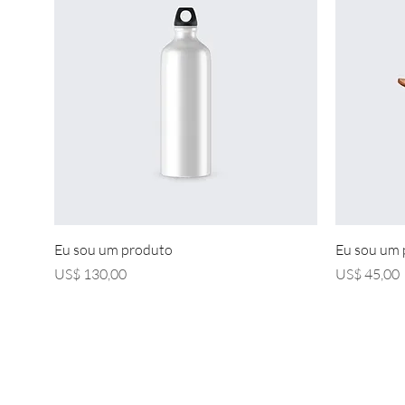
Visualização rápida
Eu sou um produto
Eu sou um
Preço
Preço
US$ 130,00
US$ 45,00