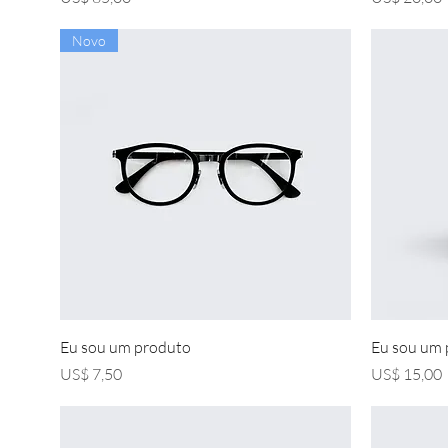
Novo
Visualização rápida
Eu sou um produto
Eu sou um
Preço
Preço
US$ 7,50
US$ 15,00