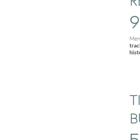
Meno
trac
hist
T
B