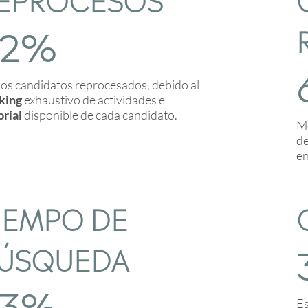
92%
s candidatos reprocesados, debido al
king
exhaustivo de actividades e
orial
disponible de cada candidato.
Me
de
e
IEMPO DE
ÚSQUEDA
53%
Es