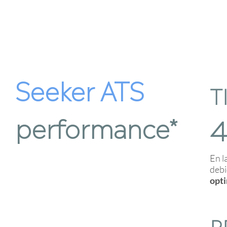
Seeker ATS
T
performance*
En l
debi
opti
R