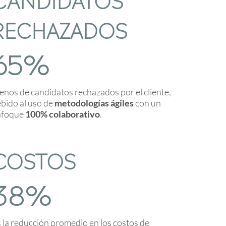
RECHAZADOS
65%
nos de candidatos rechazados por el cliente,
bido al uso de
metodologías ágiles
con un
nfoque
100% colaborativo
.
COSTOS
38%
 la reducción promedio en los costos de