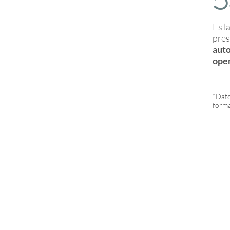
Es l
pres
aut
ope
*Dato
forma