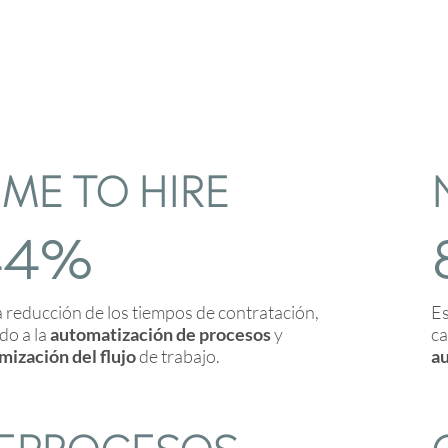
IME TO HIRE
44%
a reducción de los tiempos de contratación,
Es
do a la
automatización de procesos
y
ca
mización del flujo
de trabajo.
a
EPROCESOS